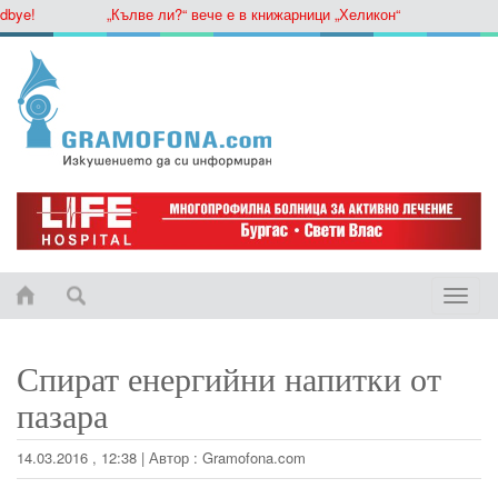
ye!
„Кълве ли?“ вече е в книжарници „Хеликон“
Toggle
naviga
Спират енергийни напитки от
пазара
14.03.2016 , 12:38
|
Автор :
Gramofona.com