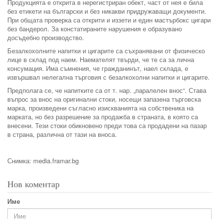
Продукцията е открита в нерегистриран обект, част от нея е била
без етикети на български и без никакви придружаващи документи.
При общата проверка са открити и иззети и един мастърбокс цигари
без бандерол. За констатираните нарушения е образувано
досъдебно производство.
Безалкохолните напитки и цигарите са съхранявани от физическо
лице в склад под наем. Наемателят твърди, че те са за лична
консумация. Има съмнения, че гражданинът, наел склада, е
извършвал нелегална търговия с безалкохолни напитки и цигарите.
Предполага се, че напитките са от т. нар. „паралелен внос“. Става
въпрос за внос на оригинални стоки, носещи запазена търговска
марка, произведени съгласно изискванията на собственика на
марката, но без разрешение за продажба в страната, в която са
внесени. Тези стоки обикновено преди това са продадени на пазар
в страна, различна от тази на вноса.
Снимка: media.framar.bg
Нов коментар
Име