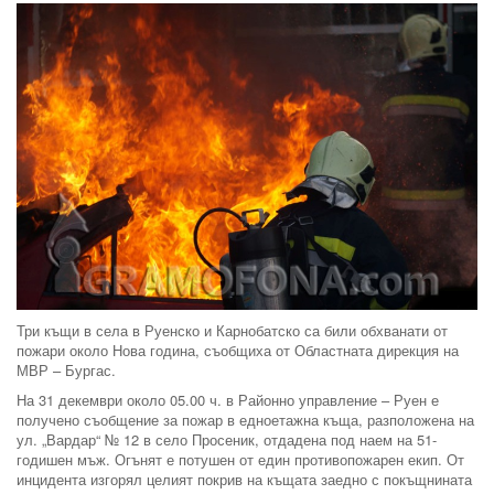
Три къщи в села в Руенско и Карнобатско са били обхванати от
пожари около Нова година, съобщиха от Областната дирекция на
МВР – Бургас.
На 31 декември около 05.00 ч. в Районно управление – Руен е
получено съобщение за пожар в едноетажна къща, разположена на
ул. „Вардар“ № 12 в село Просеник, отдадена под наем на 51-
годишен мъж. Огънят е потушен от един противопожарен екип. От
инцидента изгорял целият покрив на къщата заедно с покъщнината