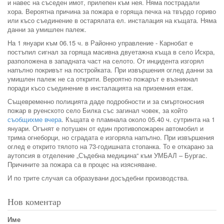
и навес на съседен имот, прилепен към нея. Няма пострадали
хора. Вероятна причина за пожара е горяща печка на твърдо гориво
или късо съединение в остарялата ел. инсталация на къщата. Няма
данни за умишлен палеж.
На 1 януари към 06.15 ч. в Районно управление - Карнобат е
постъпил сигнал за горяща масивна двуетажна къща в село Искра,
разположена в западната част на селото. От инцидента изгорял
напълно покривът на постройката. При извършения оглед данни за
умишлен палеж не са открити. Вероятно пожарът е възникнал
поради късо съединение в инсталацията на приземния етаж.
Същевременно полицията даде подробности и за смъртоносния
пожар в руенското село Билка със загинал човек, за който
съобщихме вчера
. Къщата е пламнала около 05.40 ч. сутринта на 1
януари. Огънят е потушен от един противопожарен автомобил и
трима огнеборци, но сградата е изгоряла напълно. При извършения
оглед е открито тялото на 73-годишната стопанка. То е откарано за
аутопсия в отделение „Съдебна медицина“ към УМБАЛ – Бургас.
Причините за пожара са в процес на изясняване.
И по трите случая са образувани досъдебни производства.
Нов коментар
Име