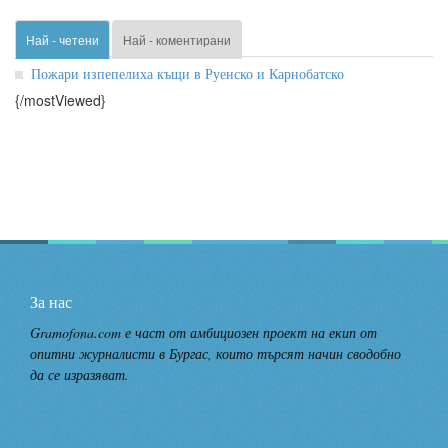
Най - четени
Най - коментирани
Пожари изпепелиха къщи в Руенско и Карнобатско
{/mostViewed}
За нас
Gramofona.com е част от амбициозен проект на екип от
опитни журналисти в Бургас, които търсят начин сводобно
да се изразяват.