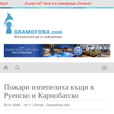
ye!
„Кълве ли?“ вече е в книжарници „Хеликон“
Toggle
naviga
Пожари изпепелиха къщи в
Руенско и Карнобатско
02.01.2026 , 10:11
|
Автор :
Gramofona.com