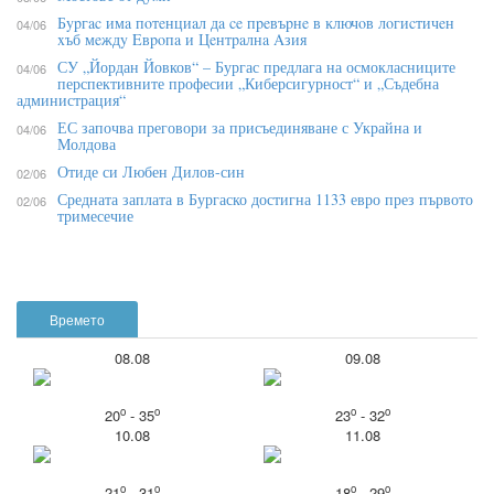
Бypгac имa пoтeнциaл дa ce пpeвъpнe в ĸлючoв лoгиcтичeн
04/06
xъб мeждy Eвpoпa и Цeнтpaлнa Aзия
СУ „Йордан Йовков“ – Бургас предлага на осмокласниците
04/06
перспективните професии „Киберсигурност“ и „Съдебна
администрация“
ЕС започва преговори за присъединяване с Украйна и
04/06
Молдова
Отиде си Любен Дилов-син
02/06
Средната заплата в Бургаско достигна 1133 евро през първото
02/06
тримесечие
Времето
08.08
09.08
o
o
o
o
20
- 35
23
- 32
10.08
11.08
o
o
o
o
21
- 31
18
- 29