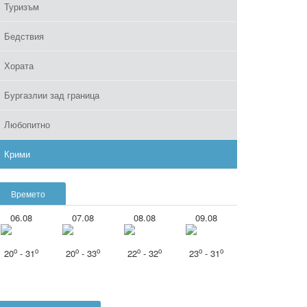
Туризъм
Бедствия
Хората
Бургазлии зад граница
Любопитно
Крими
Времето
06.08
07.08
08.08
09.08
o
o
o
o
o
o
o
o
20
- 31
20
- 33
22
- 32
23
- 31