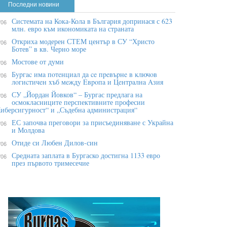
Последни новини
Системата на Кока-Кола в България допринася с 623
/06
млн. евро към икономиката на страната
Откриха модерен СТЕМ център в СУ “Христо
/06
Ботев” в кв. Черно море
Мостове от думи
/06
Бypгac имa пoтeнциaл дa ce пpeвъpнe в ĸлючoв
/06
лoгиcтичeн xъб мeждy Eвpoпa и Цeнтpaлнa Aзия
СУ „Йордан Йовков“ – Бургас предлага на
/06
осмокласниците перспективните професии
иберсигурност“ и „Съдебна администрация“
ЕС започва преговори за присъединяване с Украйна
/06
и Молдова
Отиде си Любен Дилов-син
/06
Средната заплата в Бургаско достигна 1133 евро
/06
през първото тримесечие