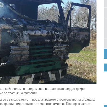
ъл, който пламна преди месец на границата издаде добре
ма за трафик на мигранти.
а се възползвали от продължаващото строителство на оградата
 са криели нелегалните в товарните камиони. Това признаха от