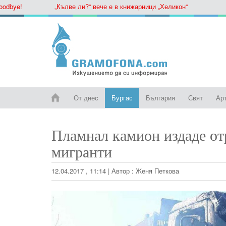
ye!
„Кълве ли?“ вече е в книжарници „Хеликон“
От днес
Бургас
България
Свят
Ар
Пламнал камион издаде отр
мигранти
12.04.2017 , 11:14
|
Автор :
Женя Петкова