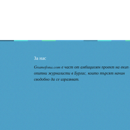
За нас
Gramofona.com е част от амбициозен проект на екип
опитни журналисти в Бургас, които търсят начин
сводобно да се изразяват.