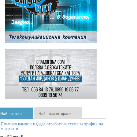
Най - четени
Най - коментирани
Пламнал камион издаде отработена схема за трафик на
мигранти
mostViewed}