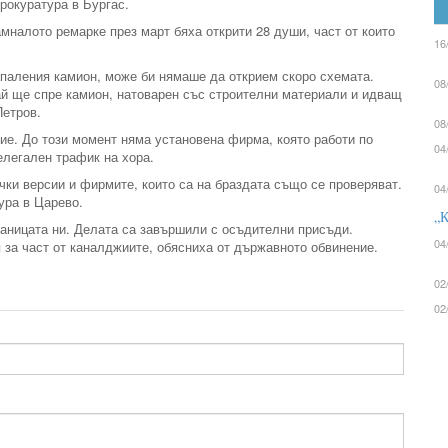
рокуратура в Бургас.
амналото ремарке през март бяха открити 28 души, част от които
16
апаления камион, може би нямаше да открием скоро схемата.
08
ай ще спре камион, натоварен със строителни материали и идващ
Петров.
08
итие. До този момент няма установена фирма, която работи по
04
нелегален трафик на хора.
ки версии и фирмите, които са на браздата също се проверяват.
04
ура в Царево.
„К
раницата ни. Делата са завършили с осъдителни присъди.
04
 за част от каналджиите, обясниха от държавното обвинение.
02
02