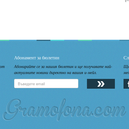
Абонамент за бюлетин
Сл
 от
Абонирайте се за нашия бюлетин и ще получавате най-
Ще
актуалните новини директно на вашия и-мейл.
ме