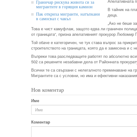
Апелативната п
Граничар рискува живота си за
мигрантите в горящия камион
В тайник на пл
Пак откриха мигранти, натъпкани
деца.
в самосвал с чакъл
„Ако не беше з
Това е чист камуфлаж, защото едва ли граничен полиц
от границата“, призна апелативният прокурор Любомир 
Той обаче е категоричен, че тук става въпрос за прикр
строителството на границата, която да е замесена и с 
Въпреки това разследващите работят по абсолютно всич
502 са решените незабавни дела от Районната прокурат
Всички те са свързани с нелегалното преминаване на г
Мигрантите са с условни, но има и ефективни наказания
Нов коментар
Име
Коментар