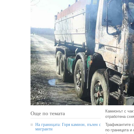
Камионът с чак
Още по темата
отработена схе
На границата: Горя камион, пълен с
Трафикантите с
мигранти
по границата и