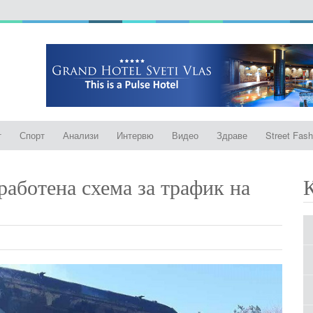
т
Спорт
Анализи
Интервю
Видео
Здраве
Street Fash
аботена схема за трафик на