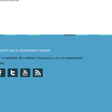
едете ни в социалните медии
 се радваме да следите Gramofona.com и в социалните
дии.