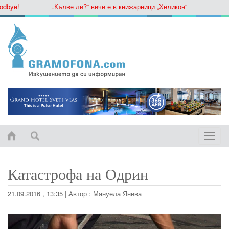
ye!
„Кълве ли?“ вече е в книжарници „Хеликон“
Toggle
naviga
Катастрофа на Одрин
21.09.2016 , 13:35
|
Автор :
Мануела Янева