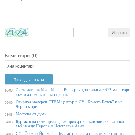
Коментари (0)
Няма коментари
Последни новини
Системата на Кока-Кола в България допринася с 623 млн. евро
16/06
към икономиката на страната
Откриха модерен СТЕМ център в СУ “Христо Ботев” в кв.
08/06
Черно море
Мостове от думи
08/06
Бypгac имa пoтeнциaл дa ce пpeвъpнe в ĸлючoв лoгиcтичeн
04/06
xъб мeждy Eвpoпa и Цeнтpaлнa Aзия
СУ „Йордан Йовков“ – Бургас предлага на осмокласниците
04/06