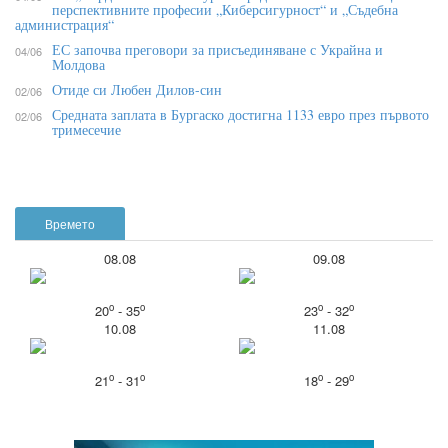
перспективните професии „Киберсигурност“ и „Съдебна
администрация“
ЕС започва преговори за присъединяване с Украйна и
04/06
Молдова
Отиде си Любен Дилов-син
02/06
Средната заплата в Бургаско достигна 1133 евро през първото
02/06
тримесечие
Времето
08.08
09.08
o
o
o
o
20
- 35
23
- 32
10.08
11.08
o
o
o
o
21
- 31
18
- 29