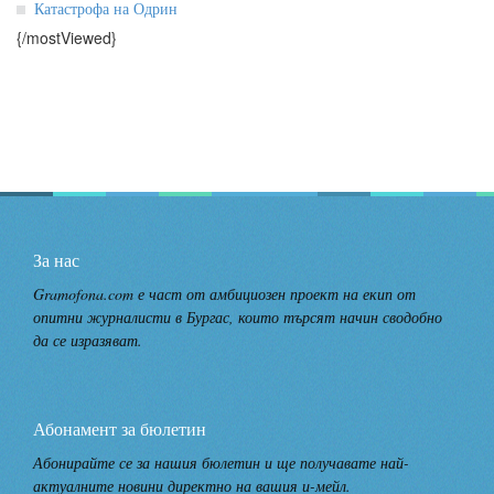
Катастрофа на Одрин
{/mostViewed}
За нас
Gramofona.com е част от амбициозен проект на екип от
опитни журналисти в Бургас, които търсят начин сводобно
да се изразяват.
Абонамент за бюлетин
Абонирайте се за нашия бюлетин и ще получавате най-
актуалните новини директно на вашия и-мейл.