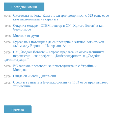
Последни новини
Системата на Кока-Кола в България допринася с 623 млн. евро
16/06
към икономиката на страната
Откриха модерен СТЕМ център в СУ “Христо Ботев” в кв.
08/06
Черно море
Мостове от думи
08/06
Бypгac имa пoтeнциaл дa ce пpeвъpнe в ĸлючoв лoгиcтичeн
04/06
xъб мeждy Eвpoпa и Цeнтpaлнa Aзия
СУ „Йордан Йовков“ – Бургас предлага на осмокласниците
04/06
перспективните професии „Киберсигурност“ и „Съдебна
администрация“
ЕС започва преговори за присъединяване с Украйна и
04/06
Молдова
Отиде си Любен Дилов-син
02/06
Средната заплата в Бургаско достигна 1133 евро през първото
02/06
тримесечие
Времето