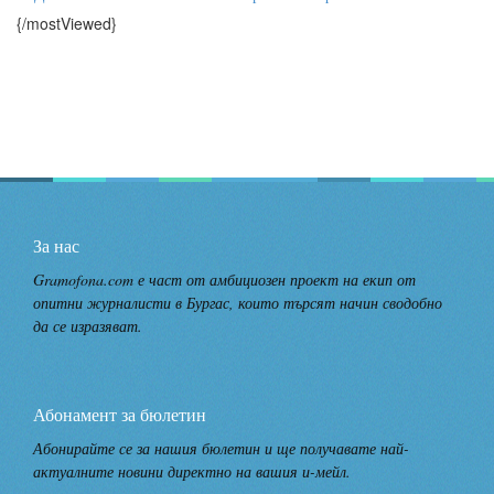
{/mostViewed}
За нас
Gramofona.com е част от амбициозен проект на екип от
опитни журналисти в Бургас, които търсят начин сводобно
да се изразяват.
Абонамент за бюлетин
Абонирайте се за нашия бюлетин и ще получавате най-
актуалните новини директно на вашия и-мейл.