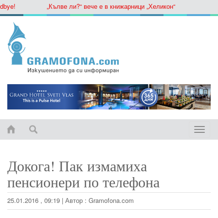
ye!
„Кълве ли?“ вече е в книжарници „Хеликон“
Toggle
naviga
Докога! Пак измамиха
пенсионери по телефона
25.01.2016 , 09:19
|
Автор :
Gramofona.com