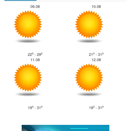
09.08
10.08
o
o
o
o
22
- 29
21
- 31
11.08
12.08
o
o
o
o
19
- 31
19
- 31