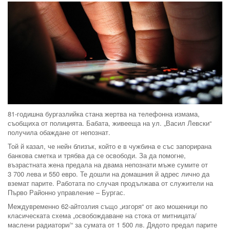
81-годишна бургазлийка стана жертва на телефонна измама,
съобщиха от полицията. Бабата, живееща на ул. „Васил Левски“
получила обаждане от непознат.
Той й казал, че нейн близък, който е в чужбина е със запорирана
банкова сметка и трябва да се освободи. За да помогне,
възрастната жена предала на двама непознати мъже сумите от
3 700 лева и 550 евро. Те дошли на домашния й адрес лично да
вземат парите. Работата по случая продължава от служители на
Първо Районно управление – Бургас.
Междувременно 62-айтозлия също „изгоря“ от ако мошеници по
класическата схема „освобождаване на стока от митницата/
маслени радиатори/“ за сумата от 1 500 лв. Дядото предал парите