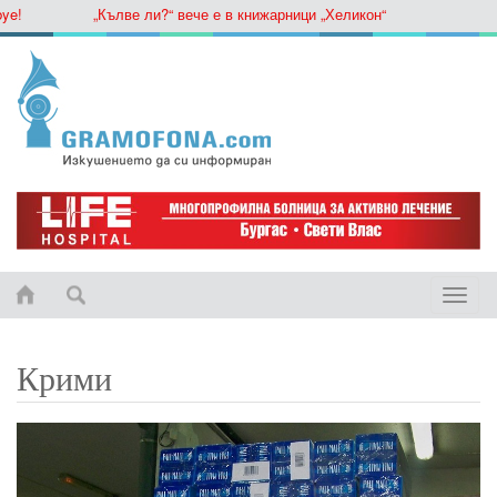
„Кълве ли?“ вече е в книжарници „Хеликон“
Toggle
naviga
Крими