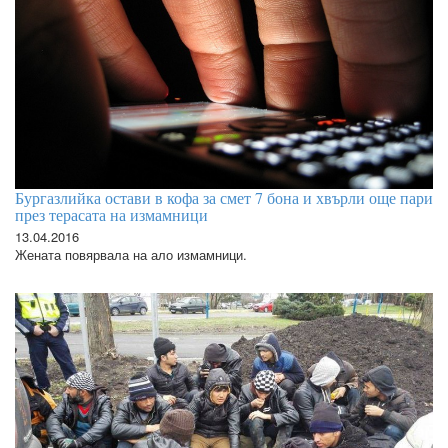
Бургазлийка остави в кофа за смет 7 бона и хвърли още пари
през терасата на измамници
13.04.2016
Жената повярвала на ало измамници.