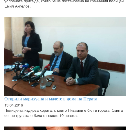
условната присъда, която беше постановена на граничния полицай
Емил Ангелов.
Открили марихуана и мачете в дома на Перата
13.04.2016
Полицията издирва хората, с които Низамов е бил в гората. Смята
се, че групата е била от около 10 човека.