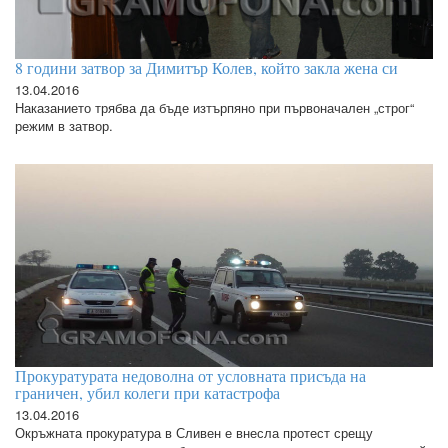
8 години затвор за Димитър Колев, който закла жена си
13.04.2016
Наказанието трябва да бъде изтърпяно при първоначален „строг“
режим в затвор.
Прокуратурата недоволна от условната присъда на
граничен, убил колеги при катастрофа
13.04.2016
Окръжната прокуратура в Сливен е внесла протест срещу