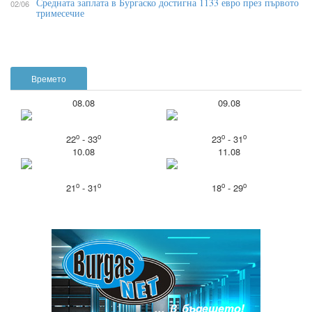
Средната заплата в Бургаско достигна 1133 евро през първото
02/06
тримесечие
Времето
08.08
09.08
o
o
o
o
22
- 33
23
- 31
10.08
11.08
o
o
o
o
21
- 31
18
- 29