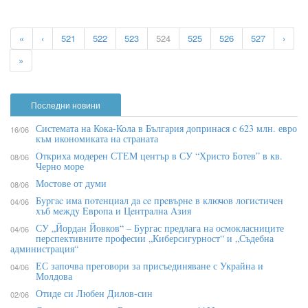
«
‹
521
522
523
524
525
526
527
›
»
Последни новини
Системата на Кока-Кола в България допринася с 623 млн. евро
16/06
към икономиката на страната
Откриха модерен СТЕМ център в СУ “Христо Ботев” в кв.
08/06
Черно море
Мостове от думи
08/06
Бypгac имa пoтeнциaл дa ce пpeвъpнe в ĸлючoв лoгиcтичeн
04/06
xъб мeждy Eвpoпa и Цeнтpaлнa Aзия
СУ „Йордан Йовков“ – Бургас предлага на осмокласниците
04/06
перспективните професии „Киберсигурност“ и „Съдебна
администрация“
ЕС започва преговори за присъединяване с Украйна и
04/06
Молдова
Отиде си Любен Дилов-син
02/06