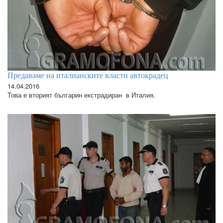
Предаваме на италианските власти автокрадец
14.04.2016
Това е вторият българин екстрадиран в Италия.