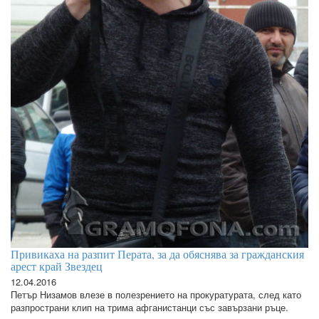
Привикаха на разпит Перата, за да обяснява за гражданския
арест край Звездец
12.04.2016
Петър Низамов влезе в полезрението на прокуратурата, след като
разпространи клип на трима афганистанци със завързани ръце.