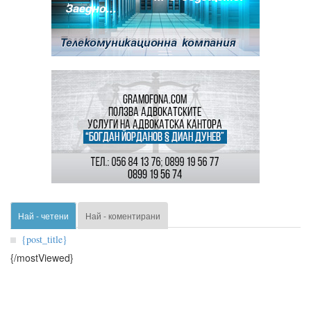
Най - четени
Най - коментирани
{post_title}
{/mostViewed}