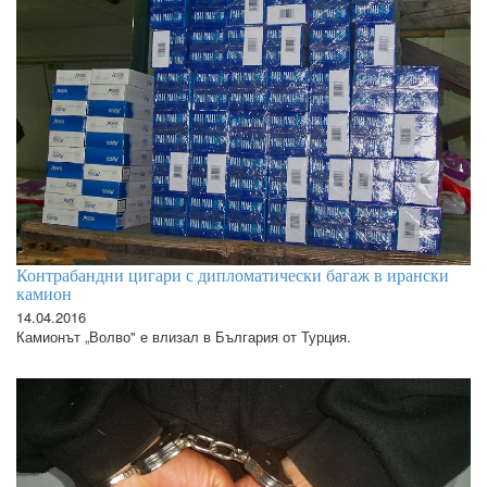
Контрабандни цигари с дипломатически багаж в ирански
камион
14.04.2016
Камионът „Волво" е влизал в България от Турция.