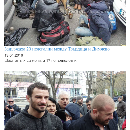
Задържаха 20 нелегални между Твърдица и Димчево
13.04.2016
Шест от тях са жени, а 17 непълнолетни.