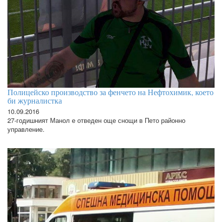
Полицейско производство за фенчето на Нефтохимик, което
би журналистка
10.09.2016
27-годишният Манол е отведен още снощи в Пето районно
управление.