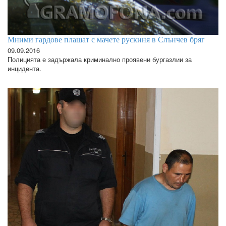
Мними гардове плашат с мачете рускиня в Слънчев бряг
09.09.2016
Полицията е задържала криминално проявени бургазлии за
инцидента.