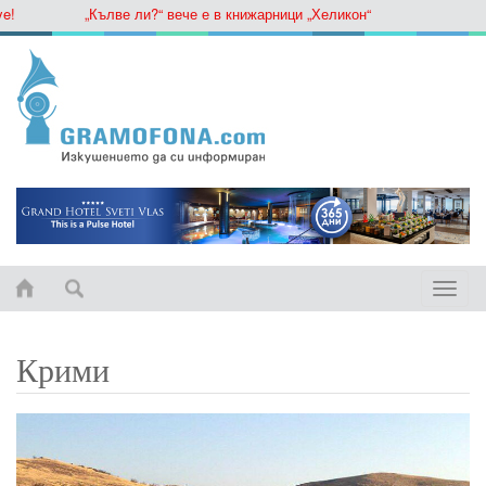
„Кълве ли?“ вече е в книжарници „Хеликон“
Toggle
naviga
Крими