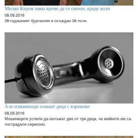
Милко Киров няма време да се ожени, краде коли
08.09.2016
38-годишният бургазлия е осъждан 36 пъти.
Ало измамници плашат деца с взривове
08.09.2016
Мошениците успели да излъжат две от три деца, че майките им са
пострадали сериозно.