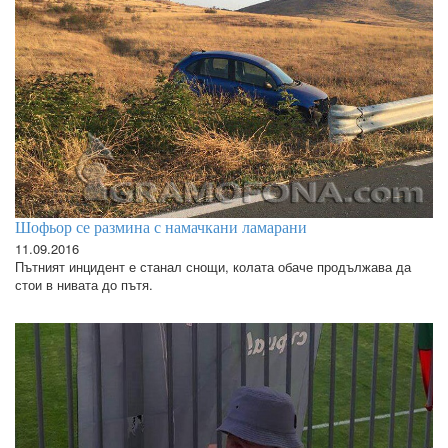
Шофьор се размина с намачкани ламарани
11.09.2016
Пътният инцидент е станал снощи, колата обаче продължава да
стои в нивата до пътя.