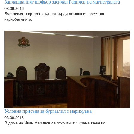
Заплашваният шофьор засичал Радичев на магистралата
08.09.2016
Бургаският окръжен съд потвърди домашния арест на
карнобатлията.
Условна присъда за бургазлия с марихуана
08.09.2016
В дома на Иван Маринов са открити 311 грама канабис.