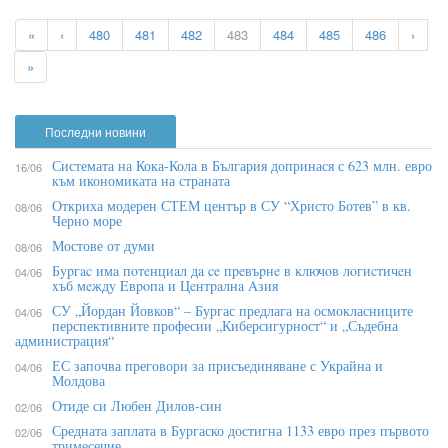
«
‹
480
481
482
483
484
485
486
›
»
Последни новини
Системата на Кока-Кола в България допринася с 623 млн. евро
16/06
към икономиката на страната
Откриха модерен СТЕМ център в СУ “Христо Ботев” в кв.
08/06
Черно море
Мостове от думи
08/06
Бypгac имa пoтeнциaл дa ce пpeвъpнe в ĸлючoв лoгиcтичeн
04/06
xъб мeждy Eвpoпa и Цeнтpaлнa Aзия
СУ „Йордан Йовков“ – Бургас предлага на осмокласниците
04/06
перспективните професии „Киберсигурност“ и „Съдебна
администрация“
ЕС започва преговори за присъединяване с Украйна и
04/06
Молдова
Отиде си Любен Дилов-син
02/06
Средната заплата в Бургаско достигна 1133 евро през първото
02/06
тримесечие