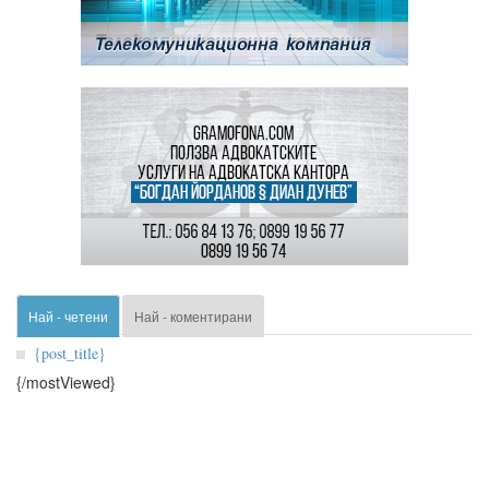
Най - четени
Най - коментирани
{post_title}
{/mostViewed}