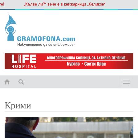
„Кълве ли?“ вече е в книжарници „Хеликон“
Toggle
naviga
Крими