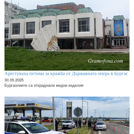
Арестуваха петима за кражба от Държавната опера в Бургас
30.05.2025
Бургазлиите са откраднали медни изделия