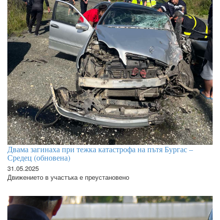
Двама загинаха при тежка катастрофа на пътя Бургас –
Средец (обновена)
31.05.2025
Движението в участъка е преустановено