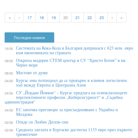
«
‹
17
18
19
20
21
22
23
›
»
Последни новини
Системата на Кока-Кола в България допринася с 623 млн. евро
16/06
към икономиката на страната
Откриха модерен СТЕМ център в СУ “Христо Ботев” в кв.
08/06
Черно море
Мостове от думи
08/06
Бypгac имa пoтeнциaл дa ce пpeвъpнe в ĸлючoв лoгиcтичeн
04/06
xъб мeждy Eвpoпa и Цeнтpaлнa Aзия
СУ „Йордан Йовков“ – Бургас предлага на осмокласниците
04/06
перспективните професии „Киберсигурност“ и „Съдебна
администрация“
ЕС започва преговори за присъединяване с Украйна и
04/06
Молдова
Отиде си Любен Дилов-син
02/06
Средната заплата в Бургаско достигна 1133 евро през първото
02/06
тримесечие