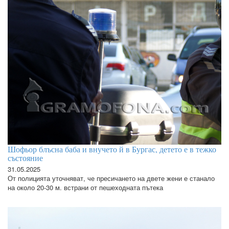
Шофьор блъсна баба и внучето й в Бургас, детето е в тежко
състояние
31.05.2025
От полицията уточняват, че пресичането на двете жени е станало
на около 20-30 м. встрани от пешеходната пътека