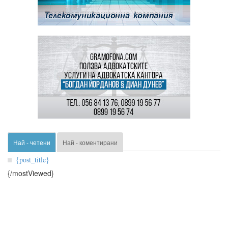
Най - четени
Най - коментирани
{post_title}
{/mostViewed}