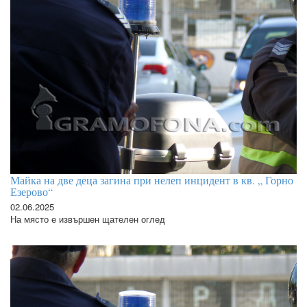
Майка на две деца загина при нелеп инцидент в кв. „ Горно
Езерово“
02.06.2025
На място е извършен щателен оглед