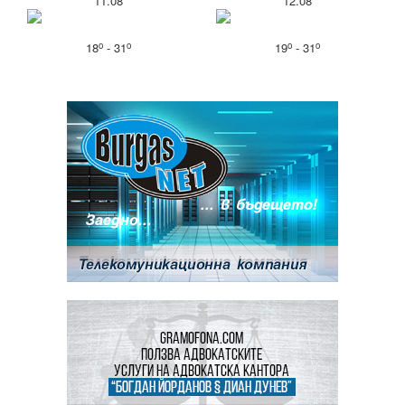
11.08
12.08
o
o
o
o
18
- 31
19
- 31