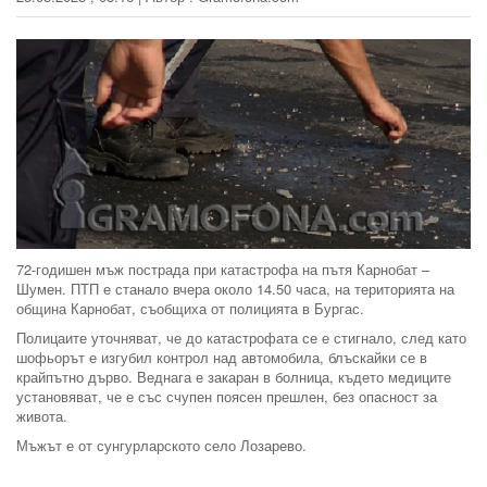
72-годишен мъж пострада при катастрофа на пътя Карнобат –
Шумен. ПТП е станало вчера около 14.50 часа, на територията на
община Карнобат, съобщиха от полицията в Бургас.
Полицаите уточняват, че до катастрофата се е стигнало, след като
шофьорът е изгубил контрол над автомобила, блъскайки се в
крайпътно дърво. Веднага е закаран в болница, където медиците
установяват, че е със счупен поясен прешлен, без опасност за
живота.
Мъжът е от сунгурларското село Лозарево.