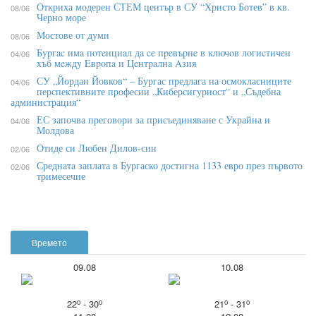
Откриха модерен СТЕМ център в СУ “Христо Ботев” в кв.
08/06
Черно море
Мостове от думи
08/06
Бypгac имa пoтeнциaл дa ce пpeвъpнe в ĸлючoв лoгиcтичeн
04/06
xъб мeждy Eвpoпa и Цeнтpaлнa Aзия
СУ „Йордан Йовков“ – Бургас предлага на осмокласниците
04/06
перспективните професии „Киберсигурност“ и „Съдебна
администрация“
ЕС започва преговори за присъединяване с Украйна и
04/06
Молдова
Отиде си Любен Дилов-син
02/06
Средната заплата в Бургаско достигна 1133 евро през първото
02/06
тримесечие
Времето
09.08
10.08
o
o
o
o
22
- 30
21
- 31