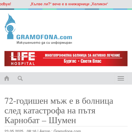
ye!
„Кълве ли?“ вече е в книжарници „Хеликон“
Toggle
naviga
72-годишен мъж е в болница
след катастрофа на пътя
Карнобат – Шумен
23.05.2025 , 08:16
|
Автор :
Gramofona.com