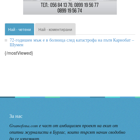
Най - четени
Най - коментирани
72-годишен мъж е в болница след катастрофа на пътя Карнобат –
Шумен
{/mostViewed}
За нас
Gramofona.com е част от амбициозен проект на екип от
опитни журналисти в Бургас, които търсят начин сводобно
да се изразяват.